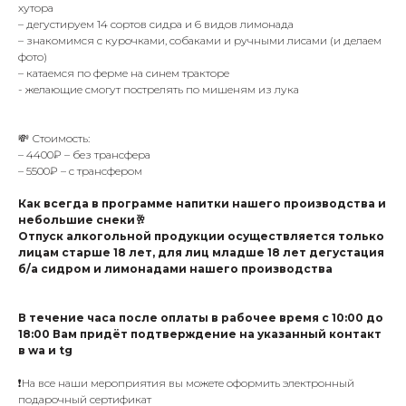
хутора
– дегустируем 14 сортов сидра и 6 видов лимонада
– знакомимся с курочками, собаками и ручными лисами (и делаем
фото)
– катаемся по ферме на синем тракторе
- желающие смогут пострелять по мишеням из лука
💸 Стоимость:
– 4400₽ – без трансфера
– 5500₽ – с трансфером
Как всегда в программе напитки нашего производства и
небольшие снеки🥂
Отпуск алкогольной продукции осуществляется только
лицам старше 18 лет, для лиц младше 18 лет дегустация
б/а сидром и лимонадами нашего производства
В течение часа после оплаты в рабочее время с 10:00 до
18:00 Вам придëт подтверждение на указанный контакт
в wa и tg
❗️На все наши мероприятия вы можете оформить электронный
подарочный сертификат