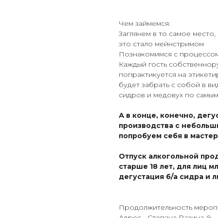
Чем займемся:
Заглянем в то самое место,
это стало мейнстримом
Познакомимся с процессом
Каждый гость собственнору
попрактикуется на этикети
будет забрать с собой в ви
сидров и медовух по самы
А в конце, конечно, дег
производства с небольш
попробуем себя в масте
Отпуск алкогольной про
старше 18 лет, для лиц 
дегустация б/а сидра и
Продолжительность меропри
Адрес - Степана Разина, 9