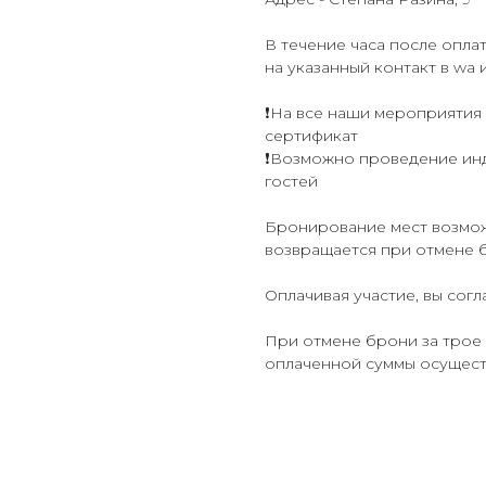
В течение часа после опла
на указанный контакт в wa и
❗️На все наши мероприяти
сертификат
❗️Возможно проведение инд
гостей
Бронирование мест возмож
возвращается при отмене б
Оплачивая участие, вы сог
При отмене брони за трое 
оплаченной суммы осуществ