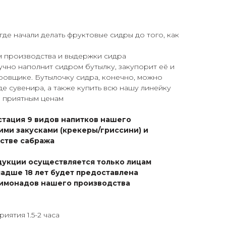
 где начали делать фруктовые сидры до того, как
 производства и выдержки сидра
чно наполнит сидром бутылку, закупорит её и
ровщике. Бутылочку сидра, конечно, можно
де сувенира, а также купить всю нашу линейку
м приятным ценам
устация 9 видов напитков нашего
ими закусками (крекеры/гриссини) и
рстве сабража
дукции осуществляется только лицам
младше 18 лет будет предоставлена
 лимонадов нашего производства
ятия 1.5-2 часа